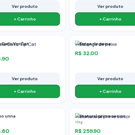
Ver produto
Ver produto
+ Carrinho
+ Carrinho
a Gato Vip Cat
Balança de peixe
R$
32.00
8.90
Ver produto
Ver produto
+ Carrinho
+ Carrinho
nho unna
Bionatural prime senior
15kg
3.80
R$
259.90