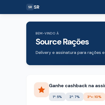
SR
SR
BEM-VINDO À
Source Rações
Delivery e assinatura para rações 
Ganhe cashback na assi
1º: 5%
2º: 7%
3º+: 10%