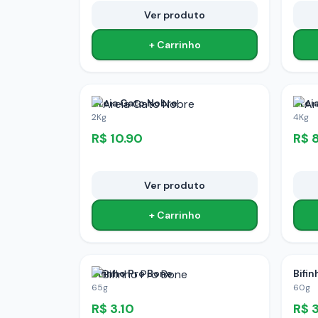
Ver produto
+ Carrinho
Areia Gato Nobre
Arei
2Kg
4Kg
R$
10.90
R$
Ver produto
+ Carrinho
Bifinho Pro Bone
Bifi
65g
60g
R$
3.10
R$