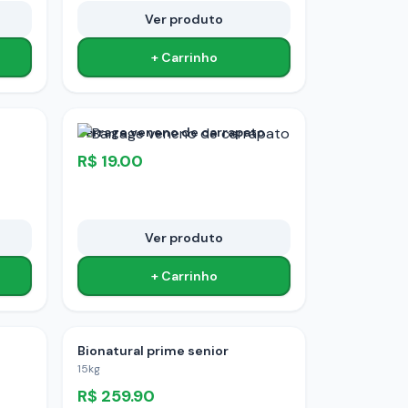
Ver produto
+ Carrinho
Barrage veneno de carrapato
R$
19.00
Ver produto
+ Carrinho
Bionatural prime senior
15kg
R$
259.90