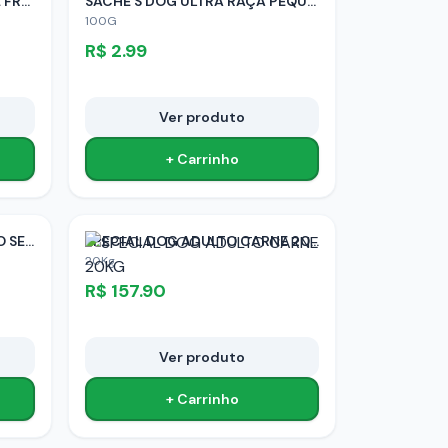
SACHE S DOG ULTRA FILHOTE FRANGO
SACHE S DOG ULTRA RAÇA PEQUENA ADULTO CARNE
100G
R$
2.99
Ver produto
+ Carrinho
SD ULTRALIFE RAÇA PEQUENO SEN 7+ FRANGO 15KG
SPECIAL DOG ADULTO CARNE 20KG
20Kg
R$
157.90
Ver produto
+ Carrinho