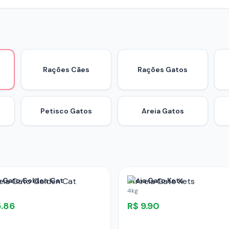
Rações Cães
Rações Gatos
Petisco Gatos
Areia Gatos
a Gato Golden Cat
Areia Gato Kets
4kg
5.86
R$
9.90