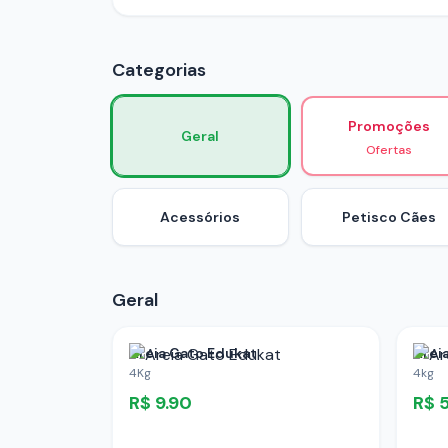
Categorias
Promoções
Geral
Ofertas
Acessórios
Petisco Cães
Geral
Areia Gato Edukat
Arei
4Kg
4kg
R$
9.90
R$